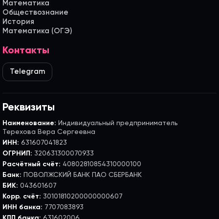
Математика
Обществознание
История
Математика (ОГЭ)
Контакты
Telegram
Реквизиты
Наименование:
Индивидуальный предприниматель
Терехова Вера Сергеевна
ИНН:
631607041823
ОГРНИП:
320631300070933
Расчётный счёт:
40802810854310000100
Банк:
ПОВОЛЖСКИЙ БАНК ПАО СБЕРБАНК
БИК:
043601607
Корр. счёт:
30101810200000000607
ИНН банка:
7707083893
КПП банка:
631602006