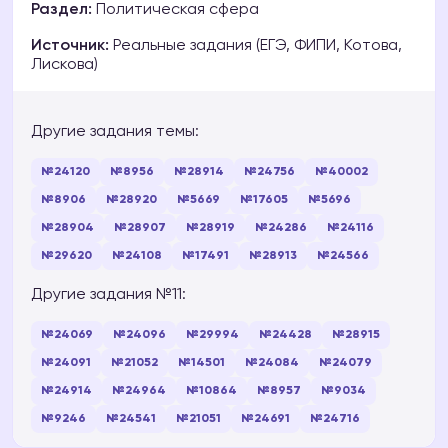
Раздел:
Политическая сфера
Источник:
Реальные задания (ЕГЭ, ФИПИ, Котова,
Лискова)
Другие задания темы:
№24120
№8956
№28914
№24756
№40002
№8906
№28920
№5669
№17605
№5696
№28904
№28907
№28919
№24286
№24116
№29620
№24108
№17491
№28913
№24566
Другие задания №11:
№24069
№24096
№29994
№24428
№28915
№24091
№21052
№14501
№24084
№24079
№24914
№24964
№10864
№8957
№9034
№9246
№24541
№21051
№24691
№24716