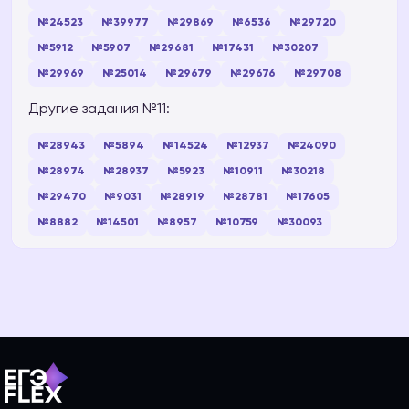
№24523
№39977
№29869
№6536
№29720
№5912
№5907
№29681
№17431
№30207
№29969
№25014
№29679
№29676
№29708
Другие задания №11:
№28943
№5894
№14524
№12937
№24090
№28974
№28937
№5923
№10911
№30218
№29470
№9031
№28919
№28781
№17605
№8882
№14501
№8957
№10759
№30093