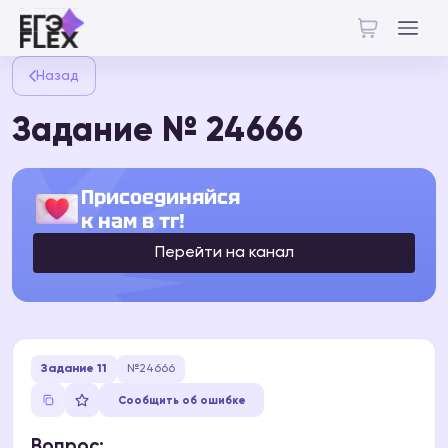
Назад
Задание № 24666
Присоединяйся
к нам в тг!
Перейти на канал
Задание 11
№24666
Сообщить об ошибке
Вопрос: