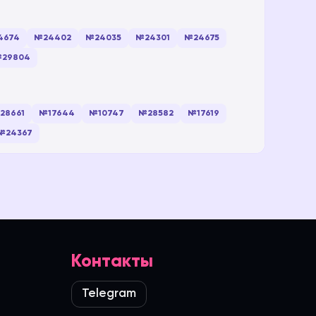
4674
№24402
№24035
№24301
№24675
29804
28661
№17644
№10747
№28582
№17619
№24367
Контакты
Telegram