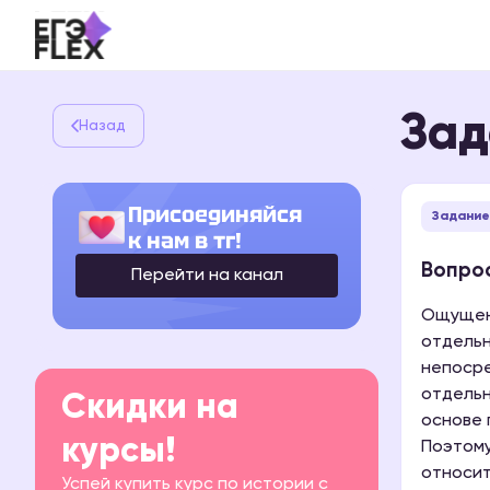
Зад
Назад
Присоединяйся
Задание
к нам в тг!
Вопрос
Перейти на канал
Ощущени
отдельн
непосре
отдельн
Скидки на
основе 
курсы!
Поэтому
относит
Успей купить курс по истории с