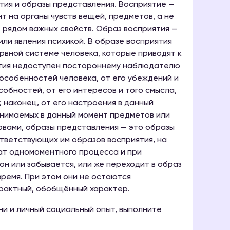
тия и образы представления. Восприятие —
 на органы чувств вещей, предметов, а не
 рядом важных свойств. Образ восприятия —
ли явления психикой. В образе восприятия
рвной системе человека, которые приводят к
ятия недоступен постороннему наблюдателю
 особенностей человека, от его убеждений и
собностей, от его интересов и того смысла,
 наконец, от его настроения в данный
инимаемых в данный момент предметов или
овами, образы представления — это образы
тветствующих им образов восприятия, на
тат одномоментного процесса и при
он или забывается, или же переходит в образ
ремя. При этом они не остаются
рактный, обобщённый характер.
и и личный социальный опыт, выполните