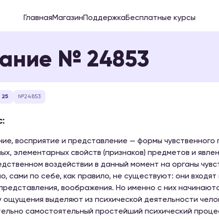
Главная
Магазин
Поддержка
Бесплатные курсы
ание № 24853
 25
№24853
:
е, восприятие и представление — формы чувственного
ых, элементарных свойств (признаков) предметов и явле
дственном воздействии в данный момент на органы чувс
о, сами по себе, как правило, не существуют: они входят
представления, воображения. Но именно с них начинают
 ощущения выделяют из психической деятельности челов
ельно самостоятельный простейший психический проце