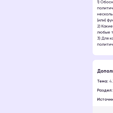
1) Обос
политич
несколь
(или) ф
2) Каки
любые т
3) Для 
политич
Допол
Тема:
4.
Раздел:
Источни