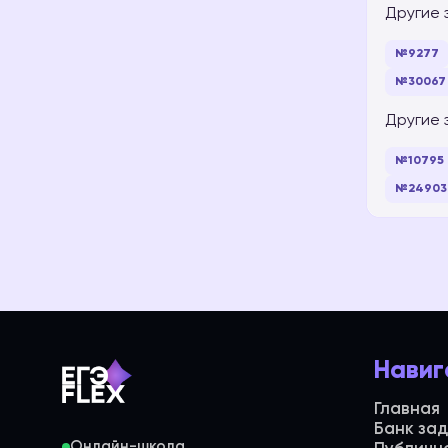
Другие 
№9277
№30067
Другие 
№10795
№24903
Навиг
Главная
Банк за
Онлайн-школа