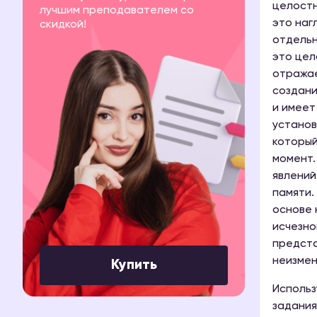
целостн
лучшим преподавателем со
это наг
скидкой!
отдельн
это цел
отражае
создани
и имеет
установ
который
момент.
явлений
памяти.
основе 
исчезно
предста
неизмен
Купить
Использ
задания