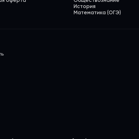
ая оферта
Обществознание
История
Математика (ОГЭ)
ль