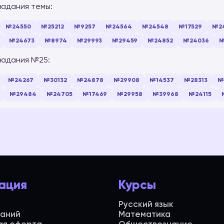
задания темы:
№24550
№25212
№9257
№24564
№24548
№17529
№2
№24673
№8974
№29993
№29459
№24852
№24036
№
задания №25:
№24267
№30132
№24878
№29908
№14537
№28313
№
№29484
№24705
№17469
№29958
№39968
№24115
ация
Курсы
Русский язык
даний
Математика