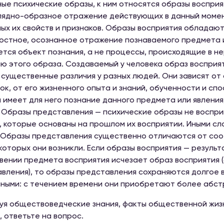
ые психические образы, к ним относятся образы восприя
лядно-образное отражение действующих в данный момент
ых их свойств и признаков. Образы восприятия обладают
остное, осознанное отражение познаваемого предмета и
тся объект познания, а не процессы, происходящие в не
ю этого образа. Создаваемый у человека образ воспри
 существенные различия у разных людей. Они зависят от
ок, от его жизненного опыта и знаний, обученности и спо
 имеет для него познание данного предмета или явления;
 Образы представления — психические образы не воспр
, которые основаны на прошлом их восприятии. Иными сл
 Образы представления существенно отличаются от соо
которых они возникли. Если образы восприятия — резуль
вении предмета восприятия исчезает образ восприятия (
вления), то образы представления сохраняются долгое в
ными: с течением времени они приобретают более абст
уя обществоведческие знания, факты общественной жизн
, ответьте на вопрос.