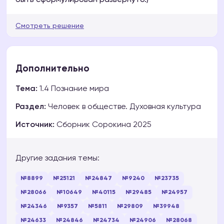
быть сформулирован развёрнуто.)
Смотреть решение
Дополнительно
Тема:
1.4 Познание мира
Раздел:
Человек в обществе. Духовная культура
Источник:
Сборник Сорокина 2025
Другие задания темы:
№8899
№25121
№24847
№9240
№23735
№28066
№10649
№40115
№29485
№24957
№24346
№9357
№5811
№29809
№39948
№24633
№24846
№24734
№24906
№28068