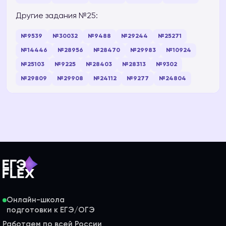
Другие задания №25:
№9539
№30032
№9488
№29244
№25271
№14446
№28956
№28470
№29983
№10924
№25103
№9225
№28403
№28313
№9302
№29809
№29908
№24112
№9277
№24804
Онлайн-школа
Работаем по всей России