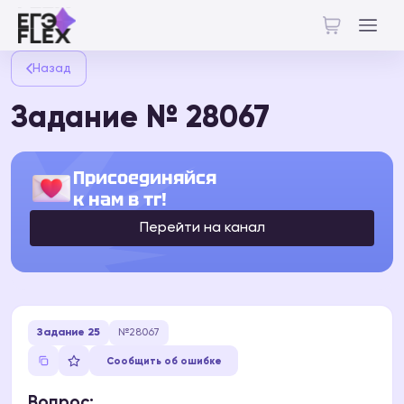
Назад
Задание № 28067
Присоединяйся
к нам в тг!
Перейти на канал
Задание 25
№28067
Сообщить об ошибке
Вопрос: