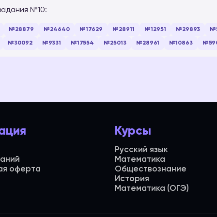
задания №10:
№28879
№24640
№17629
№28911
№12951
№29893
№
№30092
№9331
№17554
№25013
№28961
№10863
№59
ация
Курсы
Русский язык
даний
Математика
ая оферта
Обществознание
История
Математика (ОГЭ)