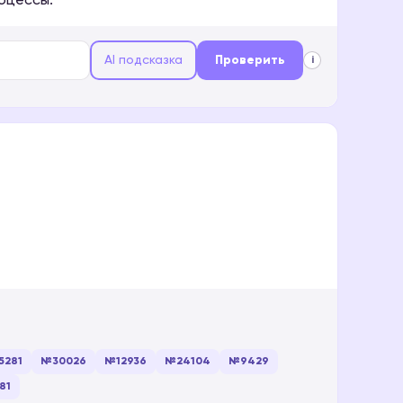
оцессы.
AI подсказка
Проверить
i
5281
№30026
№12936
№24104
№9429
81