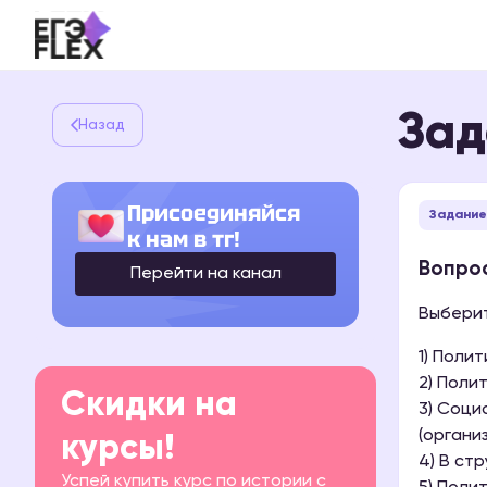
Зад
Назад
Присоединяйся
Задание
к нам в тг!
Вопрос
Перейти на канал
Выберит
1) Поли
2) Поли
Скидки на
3) Соци
(органи
курсы!
4) В ст
Успей купить курс по истории с