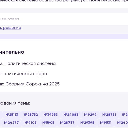
тическая система общества регулирует политические пр
ь решение
нительно
2. Политическая система
Политическая сфера
к:
Сборник Сорокина 2025
задания темы:
№25113
№28752
№39953
№24083
№9299
№28731
№2
№24277
№9106
№5905
№28737
№29395
№9531
№240