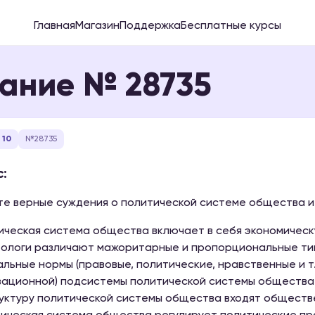
Главная
Магазин
Поддержка
Бесплатные курсы
ание № 28735
 10
№28735
:
е верные суждения о политической системе общества и 
тическая система общества включает в себя экономическ
тологи различают мажоритарные и пропорциональные ти
альные нормы (правовые, политические, нравственные и 
зационной) подсистемы политической системы общества
руктуру политической системы общества входят обществ