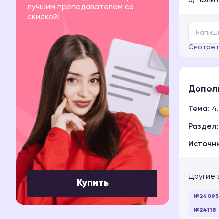
5) Поли
лучшим преподавателем со
скидкой!
Смотрет
Допол
Тема:
4.
Раздел:
Источни
Другие 
Купить
№24095
№24118