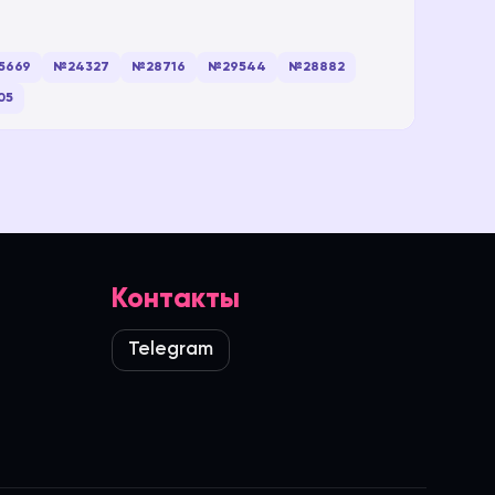
5669
№24327
№28716
№29544
№28882
05
Контакты
Telegram