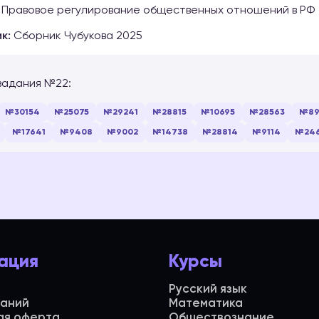
Правовое регулирование общественных отношений в РФ
к:
Сборник Чубукова 2025
задания №22:
№30154
№25075
№29241
№28815
№10695
№28563
№89
№17641
№9408
№9002
№14738
№28814
№9114
№24
ация
Курсы
Русский язык
даний
Математика
ая оферта
Обществознание