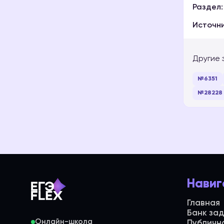
Раздел:
Источни
Другие 
№6351
№28228
Навиг
Главная
Банк за
Онлайн-школа
Публичн