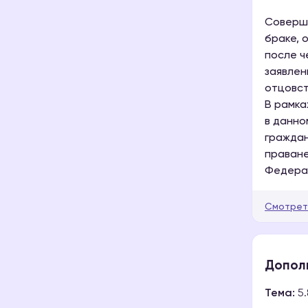
Соверше
браке, 
после ч
заявлен
отцовст
В рамка
в данно
граждан
праване
Федерац
Смотрет
Допол
Тема:
5.