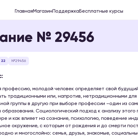
Главная
Магазин
Поддержка
Бесплатные курсы
ание № 29456
 22
№29456
:
 профессию, молодой человек определяет свой будущий 
ыть традиционными или, напротив, нетрадиционными для 
ной группы в другую при выборе профессии –один из са
 образования. Социологический подход к анализу этого 
ере и как влияет на сознание, психологию, поведение инд
ное окружение, с которым от рождения и до смерти пос
одно и многослойно: семья, друзья, знакомые, социальные