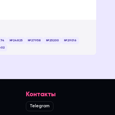
74
№24825
№27958
№25200
№29016
602
Контакты
Telegram