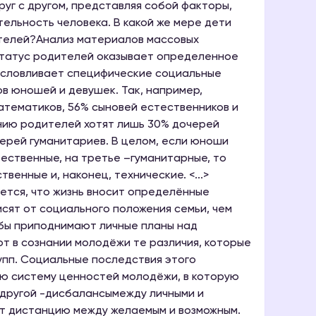
уг с другом, представляя собой факторы,
ельность человека. В какой же мере дети
телей?Анализ материалов массовых
статус родителей оказывает определенное
условливает специфические социальные
в юношей и девушек. Так, например,
атематиков, 56% сыновей естественников и
нию родителей хотят лишь 30% дочерей
черей гуманитариев. В целом, если юноши
ественные, на третье –гуманитарные, то
енные и, наконец, технические. <...>
ется, что жизнь вносит определённые
исят от социального положения семьи, чем
 бы приподнимают личные планы над
ют в сознании молодёжи те различия, которые
упп. Социальные последствия этого
ую систему ценностей молодёжи, в которую
 другой -дисбалансымежду личными и
т дистанцию между желаемым и возможным.