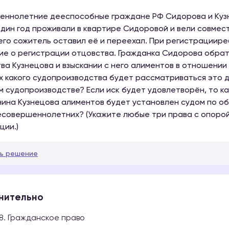
ннолетние дееспособные граждане РФ Сидорова и Кузн
один год проживали в квартире Сидоровой и вели совмес
его сожитель оставил её и переехал. При регистрациире
ие о регистрации отцовства. Гражданка Сидорова обрати
ва Кузнецова и взыскании с него алиментов в отношении
х какого судопроизводства будет рассматриваться это 
м судопроизводстве? Если иск будет удовлетворён, то к
ина Кузнецова алиментов будет установлен судом по о
совершеннолетних? (Укажите любые три права с опорой
ии.)
ь решение
нительно
8. Гражданское право