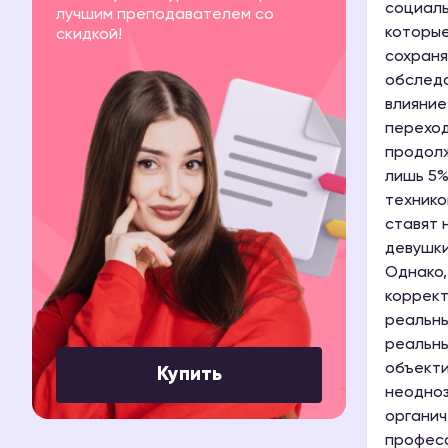
социаль
лучшим преподавателем со
которые
скидкой!
сохраня
обследо
влияние
переход
продолж
лишь 5%
технико
ставят 
девушки
Однако,
коррект
реальны
реальны
объекти
Купить
неодноз
органич
професс