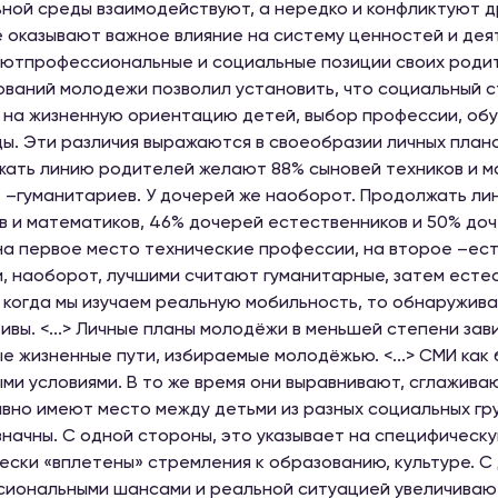
ной среды взаимодействуют, а нередко и конфликтуют др
 оказывают важное влияние на систему ценностей и деят
ютпрофессиональные и социальные позиции своих роди
ваний молодежи позволил установить, что социальный 
 на жизненную ориентацию детей, выбор профессии, об
ы. Эти различия выражаются в своеобразии личных плано
ать линию родителей желают 88% сыновей техников и м
 –гуманитариев. У дочерей же наоборот. Продолжать ли
в и математиков, 46% дочерей естественников и 50% до
на первое место технические профессии, на второе –ест
, наоборот, лучшими считают гуманитарные, затем естеств
 когда мы изучаем реальную мобильность, то обнаружива
ивы. <...> Личные планы молодёжи в меньшей степени зав
е жизненные пути, избираемые молодёжью. <...> СМИ как
ми условиями. В то же время они выравнивают, сглажива
вно имеют место между детьми из разных социальных гр
начны. С одной стороны, это указывает на специфическ
ески «вплетены» стремления к образованию, культуре. С
иональными шансами и реальной ситуацией увеличиваю