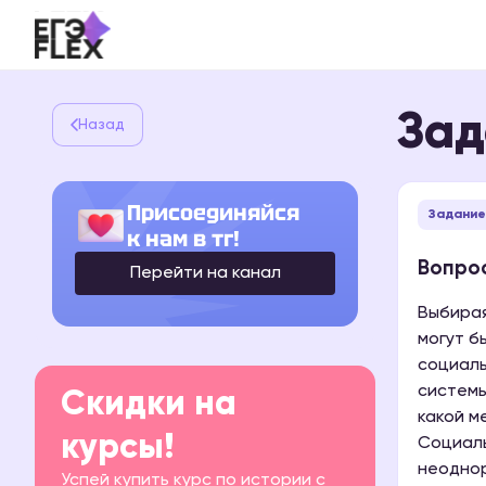
Зад
Назад
Присоединяйся
Задание
к нам в тг!
Вопрос
Перейти на канал
Выбирая
могут б
социаль
системы
Скидки на
какой м
курсы!
Социаль
неоднор
Успей купить курс по истории с