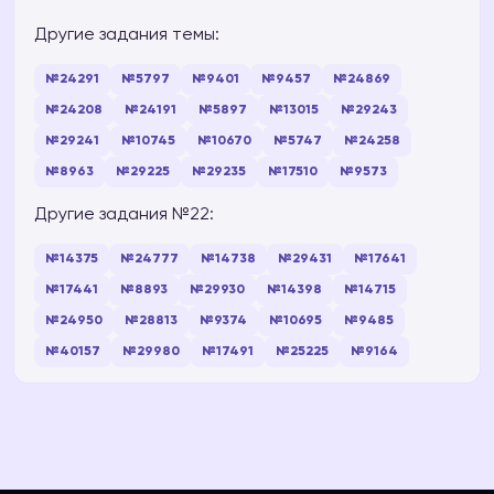
Другие задания темы:
№24291
№5797
№9401
№9457
№24869
№24208
№24191
№5897
№13015
№29243
№29241
№10745
№10670
№5747
№24258
№8963
№29225
№29235
№17510
№9573
Другие задания №22:
№14375
№24777
№14738
№29431
№17641
№17441
№8893
№29930
№14398
№14715
№24950
№28813
№9374
№10695
№9485
№40157
№29980
№17491
№25225
№9164