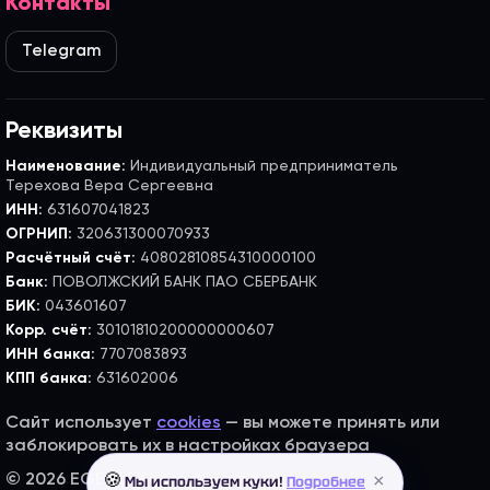
Контакты
Telegram
Реквизиты
Наименование:
Индивидуальный предприниматель
Терехова Вера Сергеевна
ИНН:
631607041823
ОГРНИП:
320631300070933
Расчётный счёт:
40802810854310000100
Банк:
ПОВОЛЖСКИЙ БАНК ПАО СБЕРБАНК
БИК:
043601607
Корр. счёт:
30101810200000000607
ИНН банка:
7707083893
КПП банка:
631602006
Сайт использует
cookies
— вы можете принять или
заблокировать их в настройках браузера
×
© 2026 EGE FLEX. Все права защищены.
🍪
Мы используем куки!
Подробнее