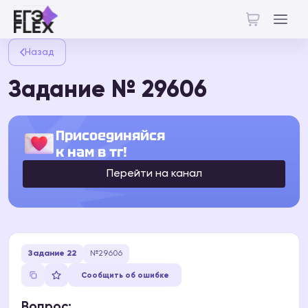
Назад
Задание № 29606
Присоединяйся
к нам в тг!
Перейти на канал
Задание 22
№29606
Сообщить об ошибке
Вопрос: