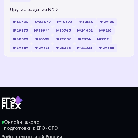
Другие задания №22:
№14784
№24577
№14692
№30154
№29125
№29273
№39941
№10745
№24652
№9216
№30029
№10695
№29880
№9374
№9112
№39869
№29731
№28326
№24235
№29656
Онлайн-школа
Работаем по всей России