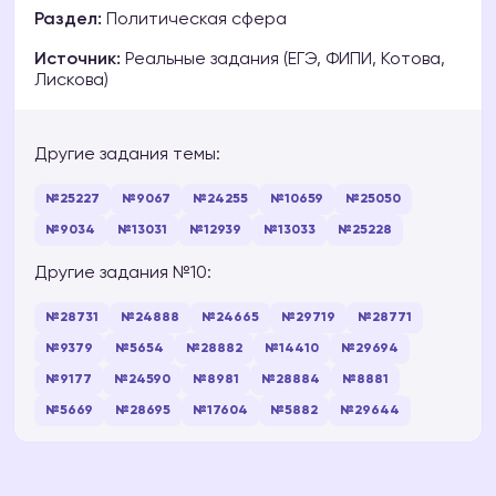
Раздел:
Политическая сфера
Источник:
Реальные задания (ЕГЭ, ФИПИ, Котова,
Лискова)
Другие задания темы:
№25227
№9067
№24255
№10659
№25050
№9034
№13031
№12939
№13033
№25228
Другие задания №10:
№28731
№24888
№24665
№29719
№28771
№9379
№5654
№28882
№14410
№29694
№9177
№24590
№8981
№28884
№8881
№5669
№28695
№17604
№5882
№29644