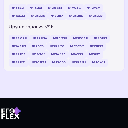
№6532
№13031
№24255
№9034
№12939
№13033
№25228
№9067
№25050
№25227
Другие задания №11:
№24078
№39834
№14728
№30068
№30193
№14682
№9525
№29770
№25257
№12937
№28916
№14365
№24541
№6527
№5901
№28971
№24073
№17455
№29495
№14411