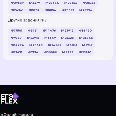
№29589
№5679
№28344
№28354
№28335
№24341
№5959
№8854
№28353
№25296
Другие задания №7:
№17501
№5961
№14476
№23912
№14430
№9387
№23915
№6549
№25328
№28446
№14794
№28348
№24562
№6031
№5939
№17651
№7154
№30089
№8928
№23910
Онлайн-школа