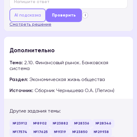
AI подсказка
Проверить
i
Смотреть решение
Дополнительно
Тема:
2.10. Финансовый рынок. Банковская
система
Раздел:
Экономическая жизнь общества
Источник:
Сборник Чернышева О.А. (Легион)
Другие задания темы:
№23912
№8902
№23882
№28336
№28346
№17574
№17625
№9319
№23850
№29938