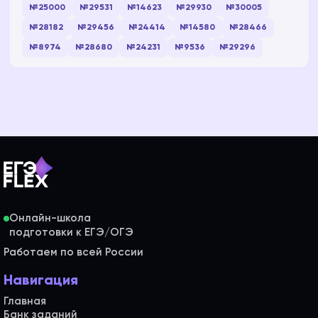
№25000
№29531
№14623
№29930
№30005
№28182
№29456
№24414
№14580
№28466
№8974
№28680
№24231
№9536
№29296
Онлайн-школа
Работаем по всей России
Навигация
Главная
Банк заданий