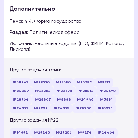
Дополнительно
Тема:
4.4. Форма государства
Раздел:
Политическая сфера
Источник:
Реальные задания (ЕГЭ, ФИПИ, Котова,
Лискова)
Другие задания темы:
№39941
№29520
№17580
№10782
№9213
№24889
№25282
№28778
№28812
№24690
№28764
№28807
№8888
№24946
№5891
№24071
№9292
№24075
№28788
№10923
Другие задания №22:
№14692
№29240
№29206
№9274
№24464