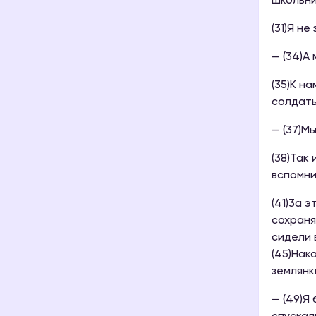
школьни
(31)Я н
— (34)А
(35)К н
солдаты
— (37)М
(38)Так 
вспомни
(41)3а 
сохраня
сидели 
(45)Нак
землянк
— (49)Я 