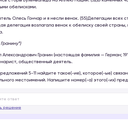
ись с горы Бухенвальда на Аллею Наций. (52)В каменных ч
ыми обелисками.
атель Олесь Гончар и я несли венок. (55)Делегации всех
дая делегация возлагала венок к обелиску своей страны,
а.
. Гранину*)
л Александрович Гранин (настоящая фамилия — Герман; 191
нарист, общественный деятель.
редложений 5-11 найдите такое(-ие), которое(-ые) связа
льного местоимений. Напишите номер(-а) этого(-их) пред
ь решение