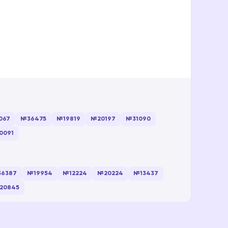
067
№36475
№19819
№20197
№31090
0091
6387
№19954
№12224
№20224
№13437
20845