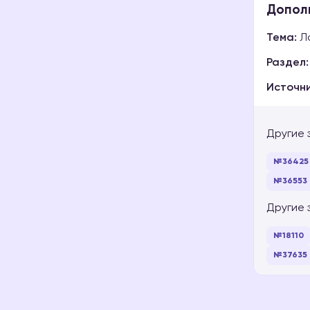
Допол
Тема:
Ло
Раздел:
Источни
Другие 
№36425
№36553
Другие 
№18110
№37635