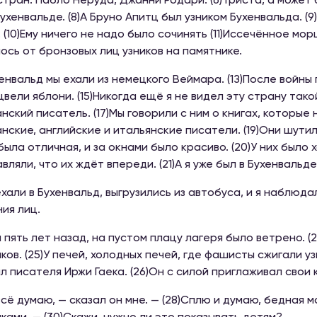
стран: Пабло Неруда, Джанни Родари. (6)Триста, а может
Бухенвальде. (8)А Бруно Апитц был узником Бухенвальда. 
. (10)Ему ничего не надо было сочинять (11)Иссечённое м
ось от бронзовых лиц узников на памятнике.
ухенвальд мы ехали из немецкого Веймара. (1З)После войны
цвели яблони. (15)Никогда ещё я не видел эту страну так
нский писатель. (17)Мы говорили с ним о книгах, которые 
нские, английские и итальянские писатели. (19)Они шутил
была отличная, и за окнами было красиво. (20)У них было
вляли, что их ждёт впереди. (21)А я уже был в Бухенвальде
ехали в Бухенвальд, выгрузились из автобуса, и я наблюда
ия лиц.
 и пять лет назад, на пустом плацу лагеря было ветрено. 
ков. (25)У печей, холодных печей, где фашисты сжигали уз
л писателя Иржи Гаека. (26)Он с силой приглаживал свои 
 всё думаю, — сказал он мне. — (28)Сплю и думаю, бедная м