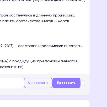
ашах горел огонь. (53)Чёрный дым стлался над
 стран растянулись в длинную процессию.
 в память соотечественников — жертв
9-2017) — советский и российский писатель,
но(-ы) с предыдущим при помощи личного и
ложения(-ий).
AI подсказка
Проверить
i