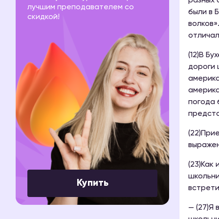
разных 
лучшим преподавателем со
были в 
скидкой!
волков»
отличал
(12)В Б
дороги 
америка
америка
погода 
предста
(22)При
выражен
(23)Как
школьни
Купить
встрети
— (27)Я