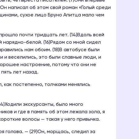
 быть, четыреста писателей. (7)Они впервые
(9)Он написал об этом свой роман «Голый среди
орщинами, сухое лицо Бруно Апитца мало чем
 прошло почти тридцать лет. (14)Вдоль всей
ой нарядно-белой. (16)Рядом со мной сидел
нравились нам обоим. (18)В автобусе были
и и веселились, это были славные люди, и
 хорошее настроение, потому что они не
 пять лет назад.
л, как постепенно, толчками менялись
(24)Ходили экскурсанты, было много
ников и где в память об этом лежала зола, я
короткие волосы — такая у него привычка.
оя голова. — (29)Он, морщась, следил за