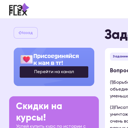
Зад
Назад
Присоединяйся
Задание
к нам в тг!
Вопрос
Перейти на канал
(1)Борь
объедин
уменьша
Скидки на
(З)Писа
уничтож
курсы!
очень в
Успей купить курс по истории с