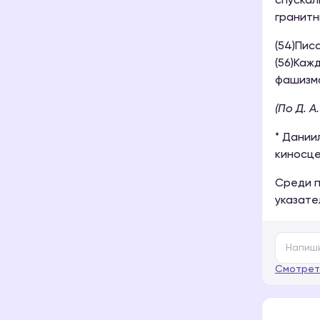
спускал
гранитн
(54)Пис
(56)Каж
фашизм
(По Д. А
* Дании
киносце
Среди п
указате
Смотрет