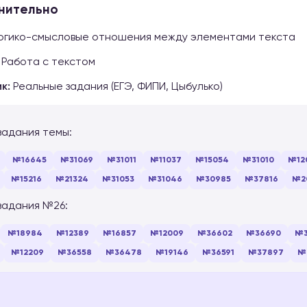
нительно
гико-смысловые отношения между элементами текста
Работа с текстом
к:
Реальные задания (ЕГЭ, ФИПИ, Цыбулько)
задания темы:
№16645
№31069
№31011
№11037
№15054
№31010
№12
№15216
№21324
№31053
№31046
№30985
№37816
№2
задания №26:
№18984
№12389
№16857
№12009
№36602
№36690
№3
№12209
№36558
№36478
№19146
№36591
№37897
№