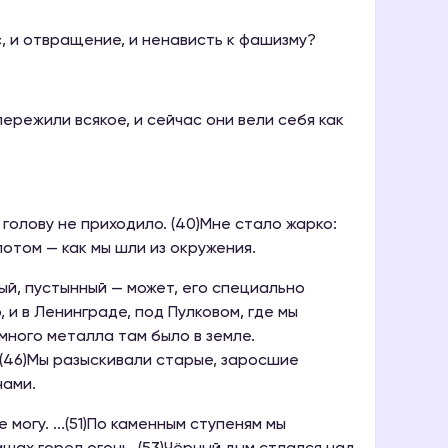
жас, и отвращение, и ненависть к фашизму?
пережили всякое, и сейчас они вели себя как
в голову не приходило. (40)Мне стало жарко:
потом — как мы шли из окружения.
олый, пустынный — может, его специально
 и в Ленинграде, под Пулковом, где мы
 много металла там было в земле.
 (46)Мы разыскивали старые, заросшие
чами.
не могу. ...(51)По каменным ступеням мы