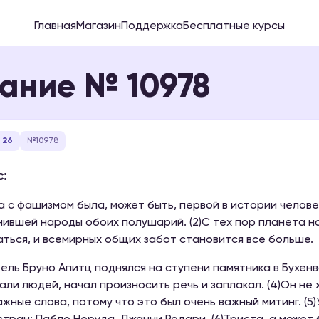
Главная
Магазин
Поддержка
Бесплатные курсы
ание № 10978
 26
№10978
:
ба с фашизмом была, может быть, первой в истории челов
ившей народы обоих полушарий. (2)С тех пор планета 
ться, и всемирных общих забот становится всё больше.
тель Бруно Апитц поднялся на ступени памятника в Бухе
али людей, начал произносить речь и заплакал. (4)Он не 
ажные слова, потому что это был очень важный митинг. (5