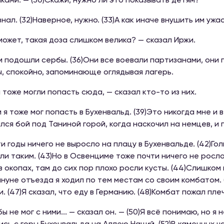
ками. — (30)Скажи, нужно ли это показывать детям?
е знал. (32)Наверное, нужно. (33)А как иначе внушить им у
 может, такая доза слишком велика? — сказал Иржи.
ам подошли сербы. (36)Они все воевали партизанами, они 
, спокойно, запоминающе оглядывая лагерь.
ы тоже могли попасть сюда, — сказал кто-то из них.
и я тоже мог попасть в Бухенвальд. (39)Это никогда мне и 
лся бой под Таниной горой, когда наскочил на немцев, и 
эти годы ничего не выросло на плацу в Бухенвальде. (42)Г
ли таким. (43)Но в Освенциме тоже почти ничего не росло,
в окопах, там до сих пор плохо росли кусты. (44)Слишком
ануне отъезда я ходил по тем местам со своим комбатом.
и. (47)Я сказал, что еду в Германию. (48)Комбат пожал пле
бы не мог с ними... — сказал он. — (50)Я всё понимаю, но я 