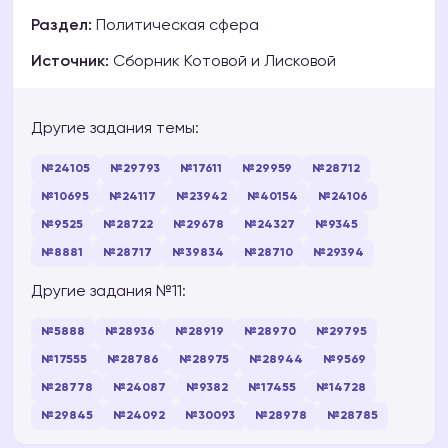
Раздел:
Политическая сфера
Источник:
Сборник Котовой и Лисковой
Другие задания темы:
№24105
№29793
№17611
№29959
№28712
№10695
№24117
№23942
№40154
№24106
№9525
№28722
№29678
№24327
№9345
№8881
№28717
№39834
№28710
№29394
Другие задания №11:
№5888
№28936
№28919
№28970
№29795
№17555
№28786
№28975
№28944
№9569
№28778
№24087
№9382
№17455
№14728
№29845
№24092
№30093
№28978
№28785