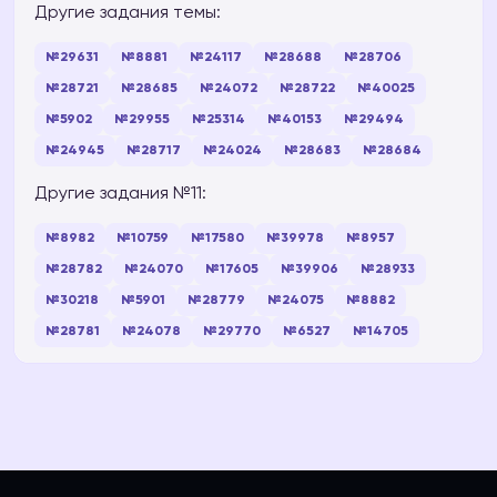
Другие задания темы:
№29631
№8881
№24117
№28688
№28706
№28721
№28685
№24072
№28722
№40025
№5902
№29955
№25314
№40153
№29494
№24945
№28717
№24024
№28683
№28684
Другие задания №11:
№8982
№10759
№17580
№39978
№8957
№28782
№24070
№17605
№39906
№28933
№30218
№5901
№28779
№24075
№8882
№28781
№24078
№29770
№6527
№14705