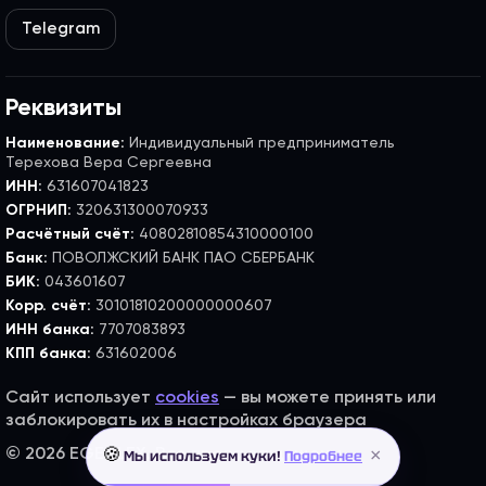
Telegram
Реквизиты
Наименование:
Индивидуальный предприниматель
Терехова Вера Сергеевна
ИНН:
631607041823
ОГРНИП:
320631300070933
Расчётный счёт:
40802810854310000100
Банк:
ПОВОЛЖСКИЙ БАНК ПАО СБЕРБАНК
БИК:
043601607
Корр. счёт:
30101810200000000607
ИНН банка:
7707083893
КПП банка:
631602006
Сайт использует
cookies
— вы можете принять или
заблокировать их в настройках браузера
×
© 2026 EGE FLEX. Все права защищены.
🍪
Мы используем куки!
Подробнее