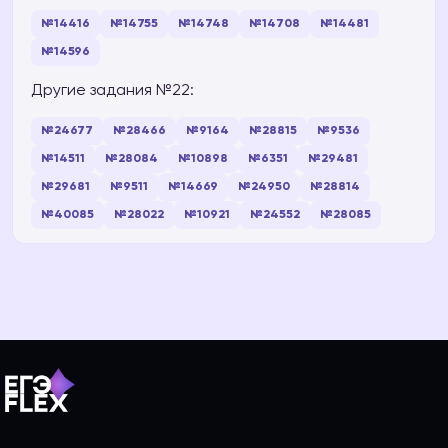
№14416
№14755
№14748
№14708
№14481
№14596
Другие задания №22:
№24677
№28466
№9164
№28815
№9536
№14511
№28084
№10898
№6351
№29481
№29681
№9511
№14669
№24950
№28814
№40085
№28022
№10921
№24552
№28085