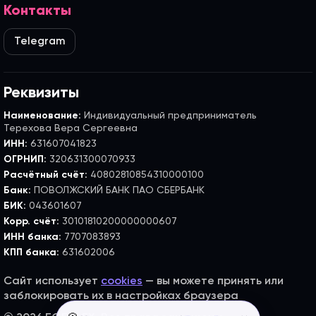
Контакты
Telegram
Реквизиты
Наименование:
Индивидуальный предприниматель
Терехова Вера Сергеевна
ИНН:
631607041823
ОГРНИП:
320631300070933
Расчётный счёт:
40802810854310000100
Банк:
ПОВОЛЖСКИЙ БАНК ПАО СБЕРБАНК
БИК:
043601607
Корр. счёт:
30101810200000000607
ИНН банка:
7707083893
КПП банка:
631602006
Сайт использует
cookies
— вы можете принять или
заблокировать их в настройках браузера