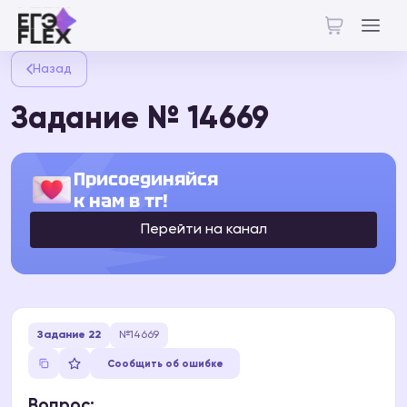
Назад
Задание № 14669
Присоединяйся
к нам в тг!
Перейти на канал
Задание 22
№14669
Сообщить об ошибке
Вопрос: