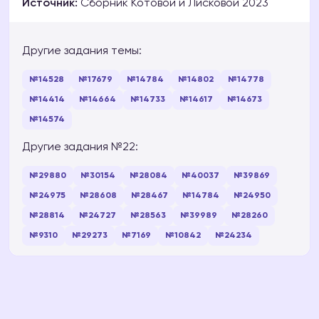
Источник:
Сборник Котовой и Лисковой 2023
Другие задания темы:
№14528
№17679
№14784
№14802
№14778
№14414
№14664
№14733
№14617
№14673
№14574
Другие задания №22:
№29880
№30154
№28084
№40037
№39869
№24975
№28608
№28467
№14784
№24950
№28814
№24727
№28563
№39989
№28260
№9310
№29273
№7169
№10842
№24234