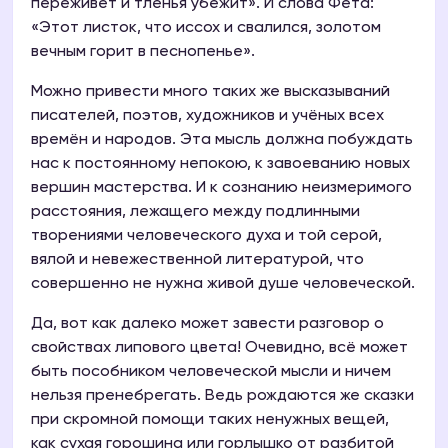
переживёт и тленья убежит». И слова Фета:
«Этот листок, что иссох и свалился, золотом
вечным горит в песнопенье».
Можно привести много таких же высказываний
писателей, поэтов, художников и учёных всех
времён и народов. Эта мысль должна побуждать
нас к постоянному непокою, к завоеванию новых
вершин мастерства. И к сознанию неизмеримого
расстояния, лежащего между подлинными
творениями человеческого духа и той серой,
вялой и невежественной литературой, что
совершенно не нужна живой душе человеческой.
Да, вот как далеко может завести разговор о
свойствах липового цвета! Очевидно, всё может
быть пособником человеческой мысли и ничем
нельзя пренебрегать. Ведь рождаются же сказки
при скромной помощи таких ненужных вещей,
как сухая горошина или горлышко от разбитой