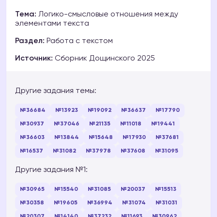
Тема:
Логико-смысловые отношения между
элементами текста
Раздел:
Работа с текстом
Источник:
Сборник Дощинского 2025
Другие задания темы:
№36684
№13923
№19092
№36637
№17790
№30937
№37046
№21135
№11018
№19441
№36603
№13844
№15648
№17930
№37681
№16537
№31082
№37978
№37608
№31095
Другие задания №1:
№30965
№15540
№31085
№20037
№15513
№30358
№19605
№36994
№31074
№31031
№20307
№14140
№37232
№11693
№30962