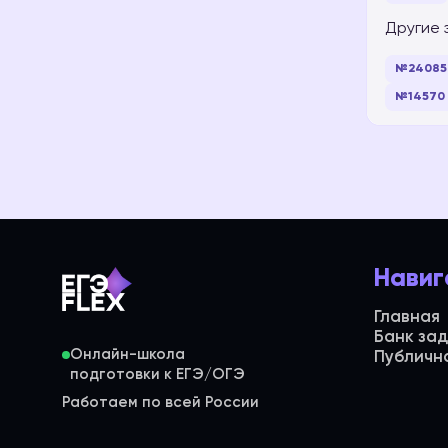
Другие 
№24085
№14570
Навиг
Главная
Банк за
Онлайн-школа
Публичн
Работаем по всей России