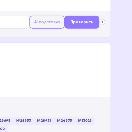
AI подсказка
Проверить
i
29695
№28953
№28951
№24975
№13025
00