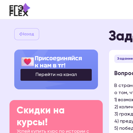
Зад
Назад
Присоединяйся
Задание 
к нам в тг!
Вопрос
Перейти на канал
В стран
о том, 
1) возм
2) коли
Скидки на
3) граж
курсы!
4) пред
5) побе
Успей купить курс по истории с