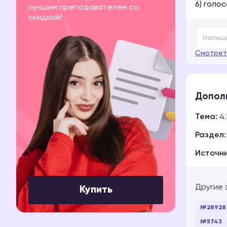
6) голо
лучшим преподавателем со
скидкой!
Смотрет
Допол
Тема:
4.
Раздел:
Источни
Другие 
Купить
№28928
№5743