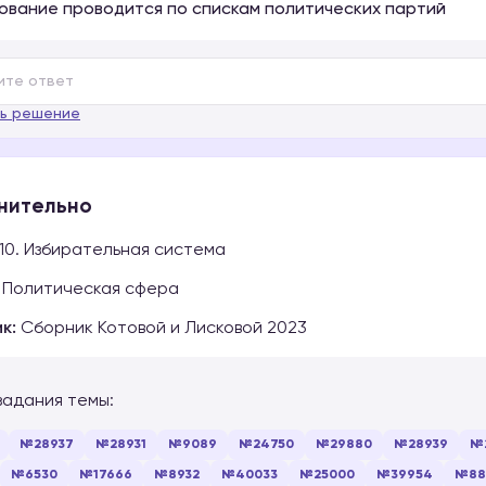
сование проводится по спискам политических партий
ь решение
нительно
10. Избирательная система
Политическая сфера
к:
Сборник Котовой и Лисковой 2023
задания темы:
№28937
№28931
№9089
№24750
№29880
№28939
№
№6530
№17666
№8932
№40033
№25000
№39954
№88