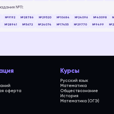
задания №11:
№9192
№28786
№29520
№10684
№24096
№40098
№
№28941
№5672
№24074
№17455
№29770
№9499
№2
ация
Курсы
Русский язык
даний
Математика
ая оферта
Обществознание
История
Математика (ОГЭ)