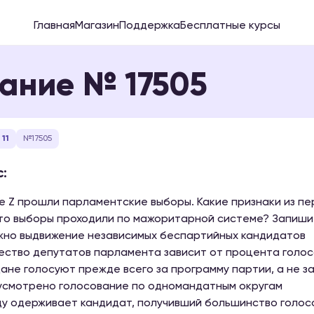
Главная
Магазин
Поддержка
Бесплатные курсы
ание № 17505
11
№17505
:
е Z прошли парламентские выборы. Какие признаки из п
что выборы проходили по мажоритарной системе? Запишит
ожно выдвижение независимых беспартийных кандидатов
чество депутатов парламента зависит от процента голос
дане голосуют прежде всего за программу партии, а не з
усмотрено голосование по одномандатным округам
ду одерживает кандидат, получивший большинство голос