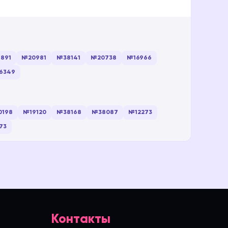
891
№20981
№38141
№20738
№16966
6349
0198
№19120
№38168
№38087
№12273
73
Контакты