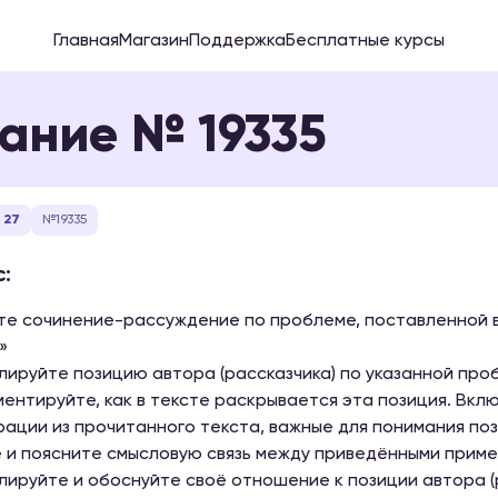
Главная
Магазин
Поддержка
Бесплатные курсы
ание № 19335
 27
№19335
:
е сочинение-рассуждение по проблеме, поставленной в 
»
ируйте позицию автора (рассказчика) по указанной про
ентируйте, как в тексте раскрывается эта позиция. Вкл
ации из прочитанного текста, важные для понимания пози
 и поясните смысловую связь между приведёнными прим
ируйте и обоснуйте своё отношение к позиции автора (р