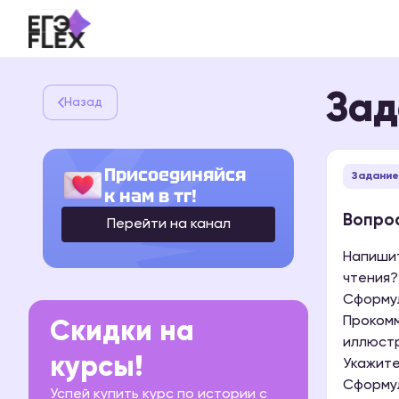
Зад
Назад
Присоединяйся
Задание
к нам в тг!
Вопрос
Перейти на канал
Напишит
чтения?
Сформул
Прокомм
Скидки на
иллюстр
курсы!
Укажите
Сформул
Успей купить курс по истории с