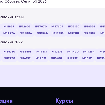
к:
Сборник Сениной 2026
задания темы:
№11957
№12602
№17070
№37609
№37150
№18526
№11
№14274
№36804
№11364
№13735
№37101
№20387
№1
задания №27:
№36750
№36858
№17313
№12276
№11470
№19254
№2
№12270
№14139
№19631
№11600
№17232
№16511
№135
ация
Курсы