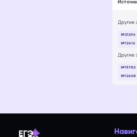
Источни
Другие 
№21296
№12416
Другие 
№15782
№12608
Навиг