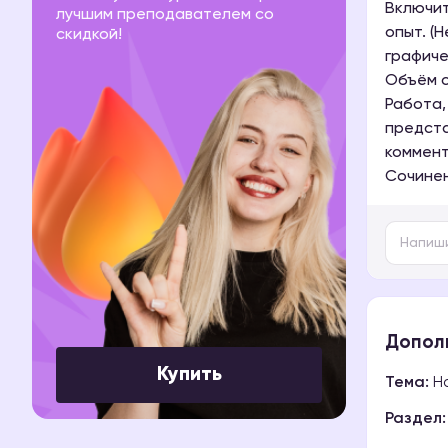
Включит
лучшим преподавателем со
опыт. (
скидкой!
графиче
Объём с
Работа,
предста
коммент
Сочинен
Допол
Купить
Тема:
На
Раздел: