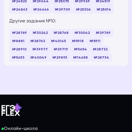
№24523
№29644
№25075
№29969
№24519
№24863
№24666
№29709
№25306
№25014
Другие задания №10:
№28769
№30242
№28768
№30042
№29769
№8881
№28763
№40145
№5918
№5911
№28910
№39977
№29719
№5654
№28732
№5653
№40049
№29893
№14658
№28734
Онлайн-школа