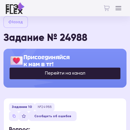
Назад
Задание № 24988
Присоединяйся
к нам в тг!
Перейти на канал
Задание 10
№24988
Сообщить об ошибке
Вопрос: