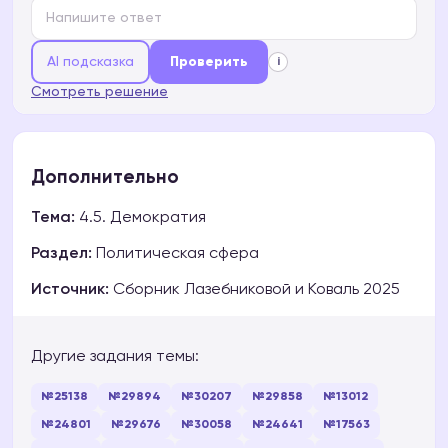
AI подсказка
Проверить
i
Смотреть решение
Дополнительно
Тема:
4.5. Демократия
Раздел:
Политическая сфера
Источник:
Сборник Лазебниковой и Коваль 2025
Другие задания темы:
№25138
№29894
№30207
№29858
№13012
№24801
№29676
№30058
№24641
№17563