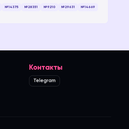
№14375
№28351
№9210
№29631
№14669
Контакты
Telegram