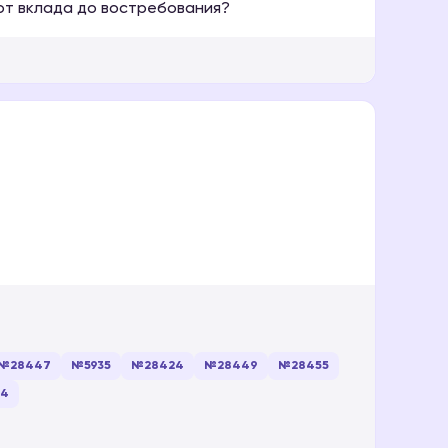
от вклада до востребования?
№28447
№5935
№28424
№28449
№28455
24