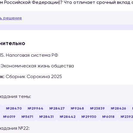
м Российской Федерации)? Что отличает срочный вклад 
ь решение
нительно
15. Налоговая система РФ
Экономическая жизнь общества
к:
Сборник Сорокина 2025
задания темы:
№28470
№29964
№28427
№9248
№23839
№28426
№6019
№5671
№28431
№28442
№29930
№6018
№239
задания №22: