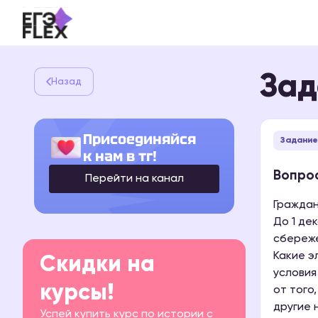
Зад
Назад
Присоединяйся
Задание
к нам в тг!
Вопрос
Перейти на канал
Граждан
До 1 де
сбереже
Какие э
Скидки на
условия
курсы!
от того
другие 
Успей купить курс по истории с