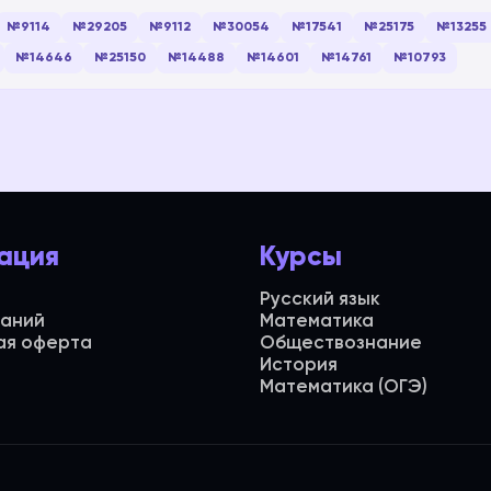
№9114
№29205
№9112
№30054
№17541
№25175
№13255
№14646
№25150
№14488
№14601
№14761
№10793
ация
Курсы
Русский язык
даний
Математика
ая оферта
Обществознание
История
Математика (ОГЭ)