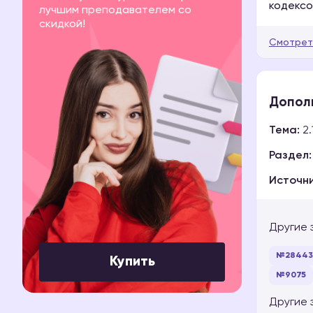
кодексо
лучшим преподавателем со
скидкой!
Смотрет
Допол
Тема:
2.
Раздел:
Источни
Другие 
№28443
Купить
№9075
Другие 