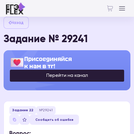
Назад
Задание № 29241
Присоединяйся
к нам в тг!
Перейти на канал
Задание 22
№29241
Сообщить об ошибке
Вопрос: