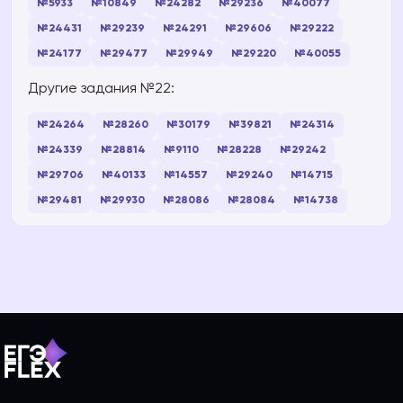
№5933
№10849
№24282
№29236
№40077
№24431
№29239
№24291
№29606
№29222
№24177
№29477
№29949
№29220
№40055
Другие задания №22:
№24264
№28260
№30179
№39821
№24314
№24339
№28814
№9110
№28228
№29242
№29706
№40133
№14557
№29240
№14715
№29481
№29930
№28086
№28084
№14738