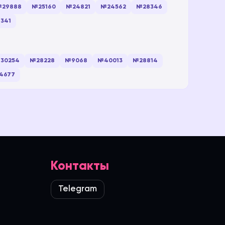
29888
№25160
№24821
№24562
№28346
341
30254
№28228
№9068
№40013
№28814
4677
Контакты
Telegram