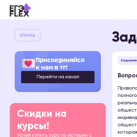
Зад
Назад
Присоединяйся
Задание
к нам в тг!
Вопрос
Перейти на канал
Правопо
полного
реальну
обществ
Скидки на
индивид
курсы!
обществ
которая
Успей купить курс по истории с