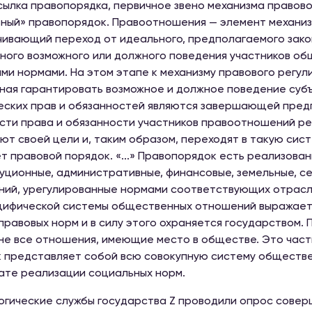
ылка правопорядка, первичное звено механизма правов
ный» правопорядок. Правоотношения — элемент механиз
ивающий переход от идеального, предполагаемого зак
ного возможного или должного поведения участников о
ми нормами. На этом этапе к механизму правового регул
ная гарантировать возможное и должное поведение суб
ских прав и обязанностей являются завершающей предп
сти права и обязанности участников правоотношений ре
ют своей цели и, таким образом, переходят в такую си
т правовой порядок. «...» Правопорядок есть реализова
уционные, административные, финансовые, земельные, с
ий, урегулированные нормами соответствующих отрасл
цифической системы общественных отношений выражается
правовых норм и в силу этого охраняется государством.
не все отношения, имеющие место в обществе. Это час
 представляет собой всю совокупную систему обществе
ате реализации социальных норм.
гические службы государства Z проводили опрос сове