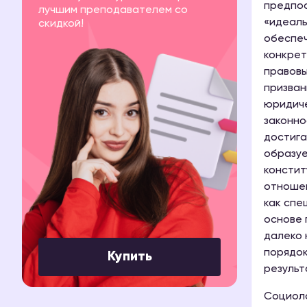
предпос
лучшим преподавателем со
«идеаль
скидкой!
обеспеч
конкрет
правовы
призван
юридиче
законно
достига
образуе
констит
отношен
как спе
основе 
далеко 
порядок
Купить
результ
Социоло