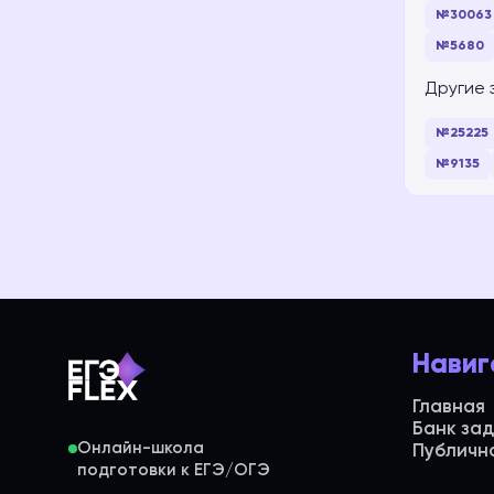
№30063
№5680
Другие 
№25225
№9135
Навиг
Главная
Банк за
Онлайн-школа
Публичн