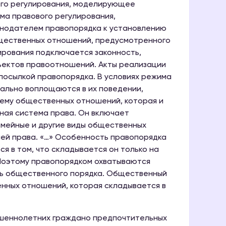
ого регулирования, моделирующее
ма правового регулирования,
онодателем правопорядка к установлению
бщественных отношений, предусмотренного
ирования подключается законность,
ъектов правоотношений. Акты реализации
осылкой правопорядка. В условиях режима
ально воплощаются в их поведении,
стему общественных отношений, которая и
нная система права. Он включает
емейные и другие виды общественных
ей права. «…» Особенность правопорядка
 в том, что складывается он только на
 Поэтому правопорядком охватываются
ть общественного порядка. Общественный
нных отношений, которая складывается в
ршеннолетних граждано предпочтительных