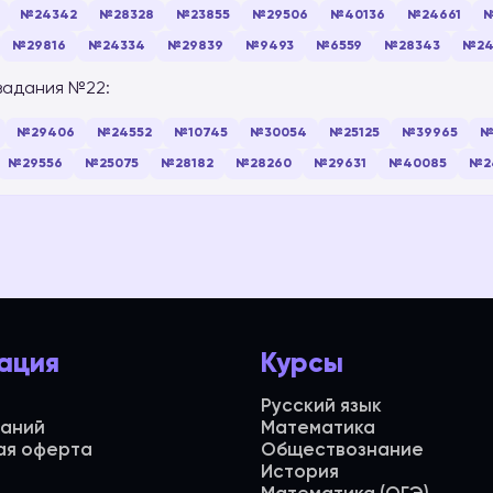
№24342
№28328
№23855
№29506
№40136
№24661
№
№29816
№24334
№29839
№9493
№6559
№28343
№24
задания №22:
№29406
№24552
№10745
№30054
№25125
№39965
№
№29556
№25075
№28182
№28260
№29631
№40085
№2
ация
Курсы
Русский язык
даний
Математика
ая оферта
Обществознание
История