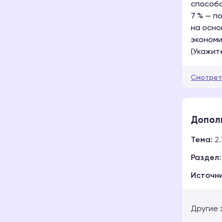
способа
7 % — п
на осно
экономи
(Укажит
Смотрет
Допол
Тема:
2.
Раздел:
Источни
Другие 