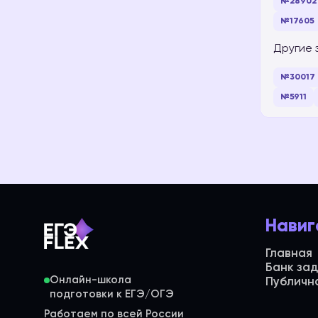
№28902
№17605
Другие 
№30017
№5911
Навиг
Главная
Банк за
Онлайн-школа
Публичн
Работаем по всей России