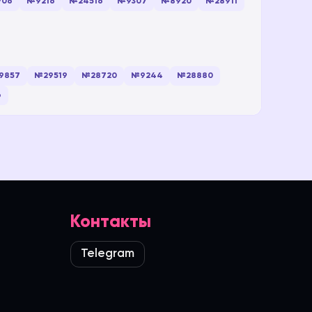
06
№9216
№24516
№9307
№8920
№28911
9857
№29519
№28720
№9244
№28880
6
Контакты
Telegram