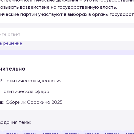
ственно-политические движения – это негосударственн
казывать воздействие на государственную власть.
тические партии участвуют в выборах в органы государст
ь решение
нительно
9. Политическая идеология
Политическая сфера
к:
Сборник Сорокина 2025
задания темы: