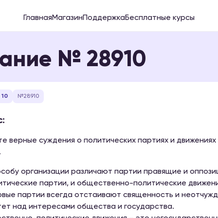
Главная
Магазин
Поддержка
Бесплатные курсы
ание № 28910
 10
№28910
:
е верные суждения о политических партиях и движениях
.
пособу организации различают партии правящие и оппози
литические партии, и общественно-политические движени
овые партии всегда отстаивают священность и неотчужд
ет над интересами общества и государства.