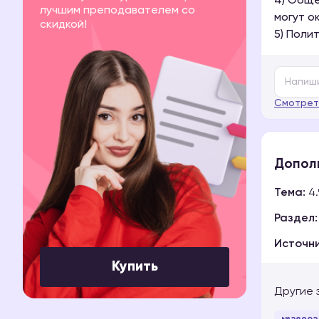
4) Обще
лучшим преподавателем со
могут о
скидкой!
5) Поли
Смотрет
Допол
Тема:
4.
Раздел:
Источни
Купить
Другие 