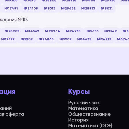
№9306
№5696
№28906
№28916
№9408
№29756
№89
№17491
№24109
№9515
№29652
№28913
№9031
задания №10:
№28905
№14569
№28964
№24938
№5653
№9349
№3
№17529
№5909
№24863
№5902
№14635
№24913
№574
ация
Курсы
Русский язык
даний
Математика
ая оферта
Обществознание
История
Математика (ОГЭ)