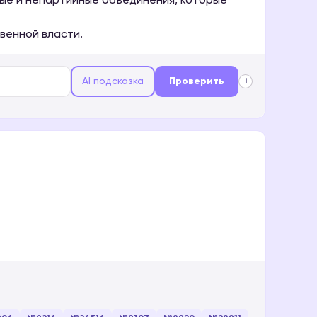
ые и непартийные объединения, которые
венной власти.
AI подсказка
Проверить
i