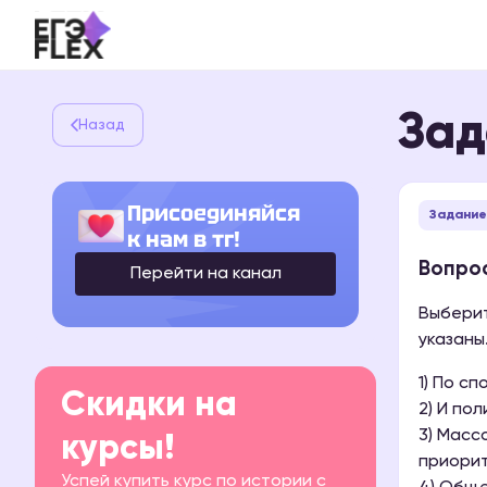
Зад
Назад
Присоединяйся
Задание
к нам в тг!
Вопрос
Перейти на канал
Выберит
указаны
1) По с
Скидки на
2) И по
3) Масс
курсы!
приорит
Успей купить курс по истории с