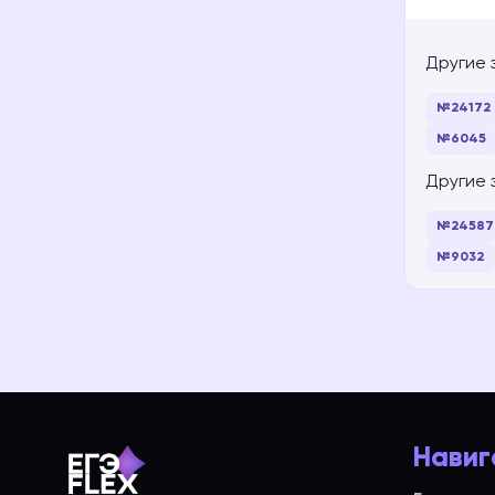
Другие 
№24172
№6045
Другие 
№24587
№9032
Навиг