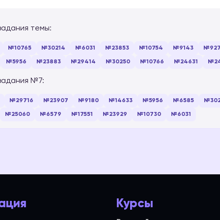
задания темы:
№10765
№30214
№6031
№23853
№10754
№9143
№92
№5956
№23883
№29414
№30250
№10766
№24631
№2
задания №7:
№29716
№23907
№9180
№14633
№5956
№6585
№30
№25060
№6579
№17551
№23929
№10730
№6031
ация
Курсы