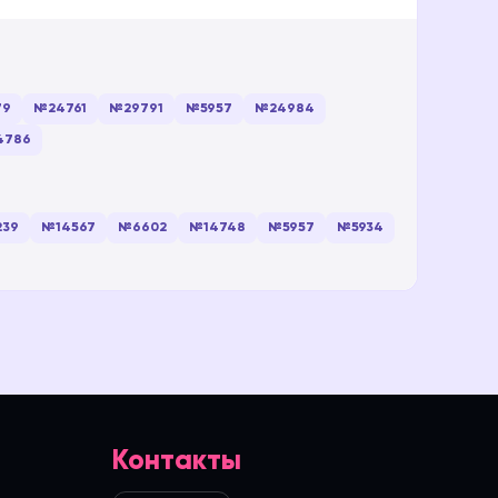
79
№24761
№29791
№5957
№24984
4786
239
№14567
№6602
№14748
№5957
№5934
Контакты