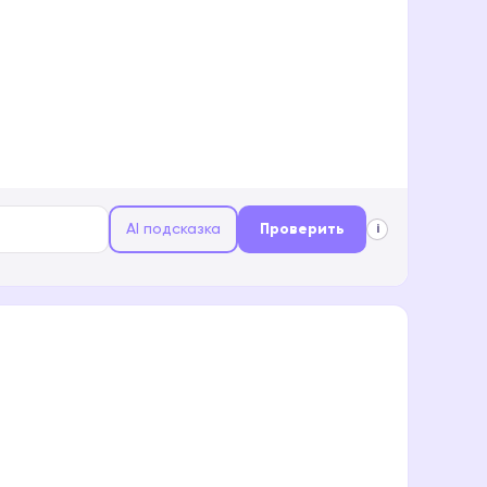
AI подсказка
Проверить
i