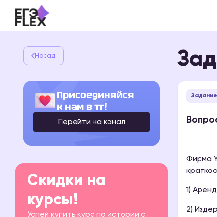
Зад
Назад
Присоединяйся
Задание
к нам в тг!
Вопрос
Перейти на канал
Фирма Y
краткос
Скидки на
1) Арен
курсы!
2) Изде
Успей купить курс по истории с