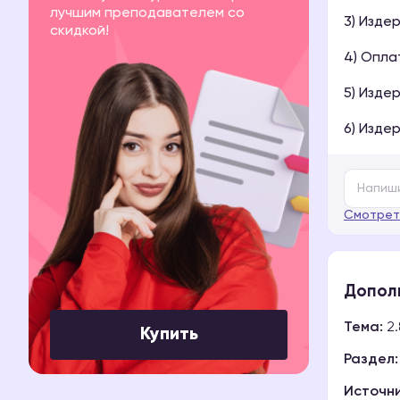
лучшим преподавателем со
3) Изде
скидкой!
4) Опла
5) Изде
6) Изде
Смотрет
Допол
Тема:
2.
Купить
Раздел:
Источни