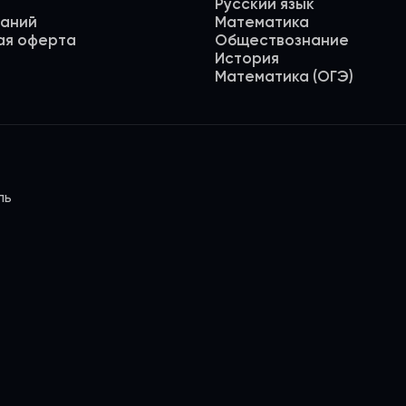
Русский язык
даний
Математика
ая оферта
Обществознание
История
Математика (ОГЭ)
ль