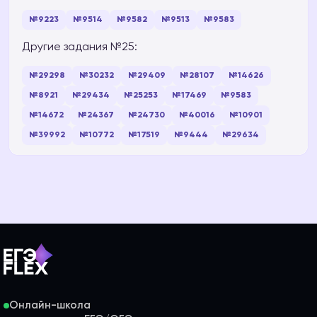
№9223
№9514
№9582
№9513
№9583
Другие задания №25:
№29298
№30232
№29409
№28107
№14626
№8921
№29434
№25253
№17469
№9583
№14672
№24367
№24730
№40016
№10901
№39992
№10772
№17519
№9444
№29634
Онлайн-школа