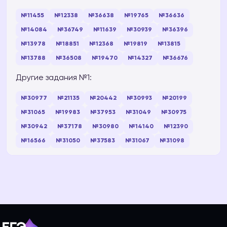
№11455
№12338
№36638
№19765
№36636
№14084
№36749
№11639
№30939
№36396
№13978
№18851
№12368
№19819
№13815
№13788
№36508
№19470
№14327
№36676
Другие задания №1:
№30977
№21135
№20442
№30993
№20199
№31065
№19983
№37953
№31049
№30975
№30942
№37178
№30980
№14140
№12390
№16566
№31050
№37583
№31067
№31098