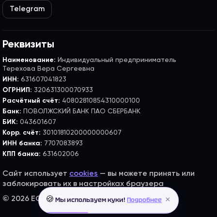
Telegram
Реквизиты
Наименование:
Индивидуальный предприниматель
Терехова Вера Сергеевна
ИНН:
631607041823
ОГРНИП:
320631300070933
Расчётный счёт:
40802810854310000100
Банк:
ПОВОЛЖСКИЙ БАНК ПАО СБЕРБАНК
БИК:
043601607
Корр. счёт:
30101810200000000607
ИНН банка:
7707083893
КПП банка:
631602006
Сайт использует
cookies
— вы можете принять или
заблокировать их в настройках браузера
×
© 2026 EGE FLEX. Все права защищены.
🍪
Мы используем куки!
Подробнее