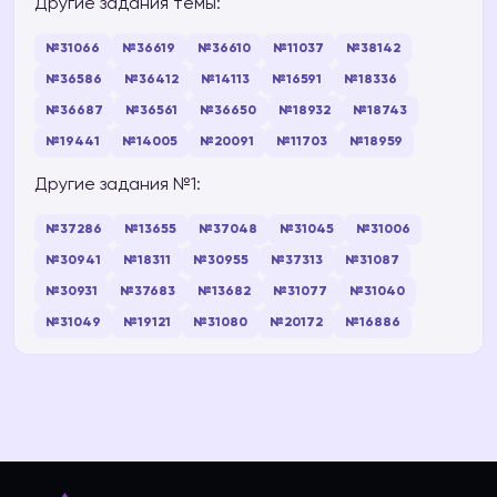
Другие задания темы:
№31066
№36619
№36610
№11037
№38142
№36586
№36412
№14113
№16591
№18336
№36687
№36561
№36650
№18932
№18743
№19441
№14005
№20091
№11703
№18959
Другие задания №1:
№37286
№13655
№37048
№31045
№31006
№30941
№18311
№30955
№37313
№31087
№30931
№37683
№13682
№31077
№31040
№31049
№19121
№31080
№20172
№16886