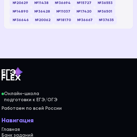
№20629
№11438
№36694
№15727
№36553
№14890
№36428
№11037
№17420
№36501
№36646
№20062
№18170
№36667
№37635
Онлайн-школа
Работаем по всей России
Навигация
Главная
Банк заданий