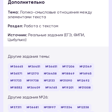
Дополнительно
Тема:
Логико-смысловые отношения между
элементами текста
Раздел:
Работа с текстом
Источник:
Реальные задания (ЕГЭ, ФИПИ,
Цыбулько)
Другие задания темы:
№36665
№36451
№36651
№17206
№21349
№36571
№12170
№36458
№18849
№16965
№11733
№19738
№12133
№31090
№12492
№18552
№36409
№14165
№19201
№31008
Другие задания №26:
№37311
№36681
№15997
№11334
№12338