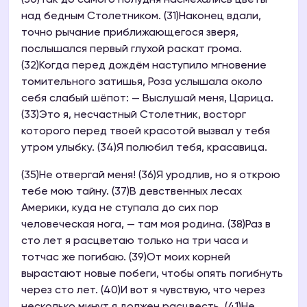
(30)Так до самого полудня насмехались цветы
над бедным Столетником. (31)Наконец вдали,
точно рычание приближающегося зверя,
послышался первый глухой раскат грома.
(32)Когда перед дождём наступило мгновение
томительного затишья, Роза услышала около
себя слабый шёпот: — Выслушай меня, Царица.
(33)Это я, несчастный Столетник, восторг
которого перед твоей красотой вызвал у тебя
утром улыбку. (34)Я полюбил тебя, красавица.
(35)Не отвергай меня! (36)Я уродлив, но я открою
тебе мою тайну. (37)В девственных лесах
Америки, куда не ступала до сих пор
человеческая нога, — там моя родина. (38)Раз в
сто лет я расцветаю только на три часа и
тотчас же погибаю. (39)От моих корней
вырастают новые побеги, чтобы опять погибнуть
через сто лет. (40)И вот я чувствую, что через