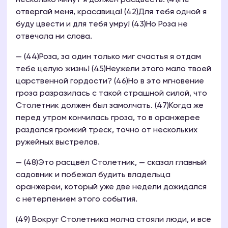
несколько минут я должен расцвесть. (41)Не
отвергай меня, красавица! (42)Для тебя одной я
буду цвести и для тебя умру! (43)Но Роза не
отвечала ни слова.
— (44)Роза, за один только миг счастья я отдам
тебе целую жизнь! (45)Неужели этого мало твоей
царственной гордости? (46)Но в это мгновение
гроза разразилась с такой страшной силой, что
Столетник должен был замолчать. (47)Когда же
перед утром кончилась гроза, то в оранжерее
раздался громкий треск, точно от нескольких
ружейных выстрелов.
— (48)Это расцвёл Столетник, — сказал главный
садовник и побежал будить владельца
оранжереи, который уже две недели дожидался
с нетерпением этого события.
(49) Вокруг Столетника молча стояли люди, и все