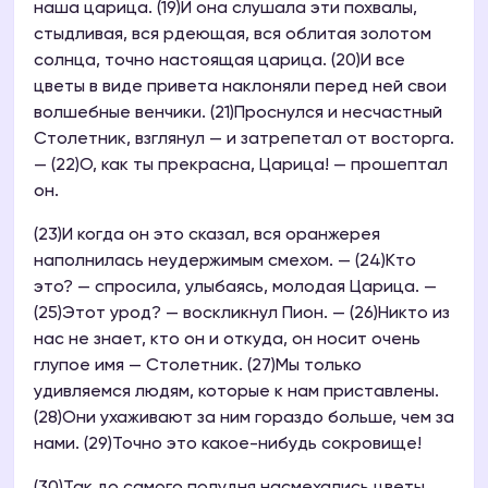
наша царица. (19)И она слушала эти похвалы,
стыдливая, вся рдеющая, вся облитая золотом
солнца, точно настоящая царица. (20)И все
цветы в виде привета наклоняли перед ней свои
волшебные венчики. (21)Проснулся и несчастный
Столетник, взглянул — и затрепетал от восторга.
— (22)О, как ты прекрасна, Царица! — прошептал
он.
(23)И когда он это сказал, вся оранжерея
наполнилась неудержимым смехом. — (24)Кто
это? — спросила, улыбаясь, молодая Царица. —
(25)Этот урод? — воскликнул Пион. — (26)Никто из
нас не знает, кто он и откуда, он носит очень
глупое имя — Столетник. (27)Мы только
удивляемся людям, которые к нам приставлены.
(28)Они ухаживают за ним гораздо больше, чем за
нами. (29)Точно это какое-нибудь сокровище!