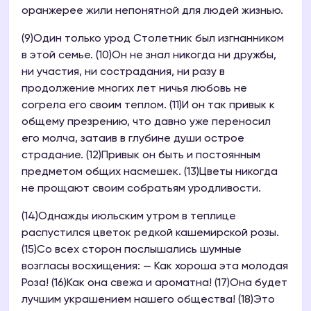
оранжерее жили непонятной для людей жизнью.
(9)Один только урод Столетник был изгнанником
в этой семье. (10)Он не знал никогда ни дружбы,
ни участия, ни сострадания, ни разу в
продолжение многих лет ничья любовь не
согрела его своим теплом. (11)И он так привык к
общему презрению, что давно уже переносил
его молча, затаив в глубине души острое
страдание. (12)Привык он быть и постоянным
предметом общих насмешек. (13)Цветы никогда
не прощают своим собратьям уродливости.
(14)Однажды июльским утром в теплице
распустился цветок редкой кашемирской розы.
(15)Со всех сторон послышались шумные
возгласы восхищения: — Как хороша эта молодая
Роза! (16)Как она свежа и ароматна! (17)Она будет
лучшим украшением нашего общества! (18)Это