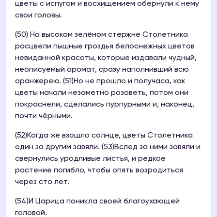
цветы с испугом и восхищением обернули к нему
свои головы.
(50) На высоком зелёном стержне Столетника
расцвели пышные гроздья белоснежных цветов
невиданной красоты, которые издавали чудный,
неописуемый аромат, сразу наполнивший всю
оранжерею. (51)Но не прошло и получаса, как
цветы начали незаметно розоветь, потом они
покраснели, сделались пурпурными и, наконец,
почти чёрными.
(52)Когда же взошло солнце, цветы Столетника
один за другим завяли. (53)Вслед за ними завяли и
свернулись уродливые листья, и редкое
растение погибло, чтобы опять возродиться
через сто лет.
(54)И Царица поникла своей благоухающей
головой.