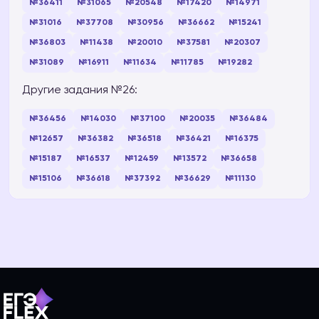
№36411
№31065
№20548
№17420
№14971
№31016
№37708
№30956
№36662
№15241
№36803
№11438
№20010
№37581
№20307
№31089
№16911
№11634
№11785
№19282
Другие задания №26:
№36456
№14030
№37100
№20035
№36484
№12657
№36382
№36518
№36421
№16375
№15187
№16537
№12459
№13572
№36658
№15106
№36618
№37392
№36629
№11130