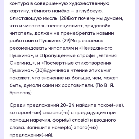
контура в совершенную художественную
картину, тёмного намёка — в глубокую,
блистающую мысль. (28)Вот почему мы думаем,
что и читатель-неспециалист, «рядовой»
читатель, должен не пренебрегать новыми
работами о Пушкине. (29)Мы решаемся
рекомендовать читателям и «Неизданного
Пушкина», и «Пропущенные строфы „Евгения
Онегина„», и «Посмертные стихотворения
Пушкина». (30)Вдумчивое чтение этих книг
покажет, что значение их больше, чем, может
быть, думали сами их составители. (По В. Я.
Брюсову)
Среди предложений 20-24 найдите такое(-ие),
которое(-ые) связано(-ы) с предыдущим при
помощи наречия, форм(ы) слов(а) и вводного
слова. Запишите номер(а) этого(-их)
предложения(-ий).