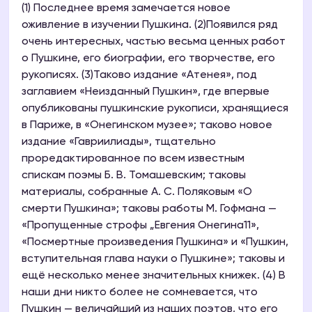
(1) Последнее время замечается новое
оживление в изучении Пушкина. (2)Появился ряд
очень интересных, частью весьма ценных работ
о Пушкине, его биографии, его творчестве, его
рукописях. (3)Таково издание «Атенея», под
заглавием «Неизданный Пушкин», где впервые
опубликованы пушкинские рукописи, хранящиеся
в Париже, в «Онегинском музее»; таково новое
издание «Гавриилиады», тщательно
проредактированное по всем известным
спискам поэмы Б. В. Томашевским; таковы
материалы, собранные А. С. Поляковым «О
смерти Пушкина»; таковы работы М. Гофмана —
«Пропущенные строфы „Евгения Онегина11»,
«Посмертные произведения Пушкина» и «Пушкин,
вступительная глава науки о Пушкине»; таковы и
ещё несколько менее значительных книжек. (4) В
наши дни никто более не сомневается, что
Пушкин — величайший из наших поэтов, что его