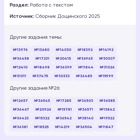
Раздел:
Работа с текстом
Источник:
Сборник Дощинского 2025
Другие задания темы:
№13976
№13680
№14030
№18392
№14192
№36458
№17231
№20415
№36965
№30307
№12410
№18498
№36399
№11844
№31026
№31011
№37475
№30333
№36485
№15999
Другие задания №26:
№12657
№36545
№17285
№36503
№36585
№36467
№20926
№15781
№36571
№13842
№36423
№15322
№36542
№38140
№19522
№36381
№18525
№14219
№36504
№11847