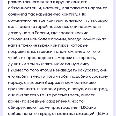
размечтавшегося пса в круг прямых его
обязанностей, и, наконец, для таланта нарочито
сочинила так называемую критику. (11)К
сожалению, не все критики понимают ту высокую
цель, ради которой появились они на земле; и
даже у нас, в России, где зоологические
основания наиболее прочны, всегда можно было
найти трёх-четырёх критиков, которые
покровительствовали талантам, вместо того
чтобы их преследовать, морозить, корнать,
душить и тем выявлять их истинную силу.
(12)Вместо того чтобы ненавидеть искусство, они
его любят; вместо того чтобы, подобно суровому
морозу, с высоким безразличием одинаково
прихлопывать и горох, и розу, и лопух, и виноград,
они пытаются что-то рассмотреть, внести
какие-то вредные разделения, часто
обнаруживают даже пристрастие! (13)Само
собою понятен вред, отсюда вытекающий. (14)Но