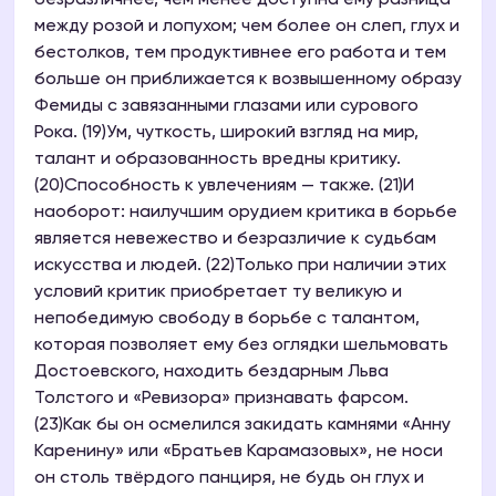
безразличнее, чем менее доступна ему разница
между розой и лопухом; чем более он слеп, глух и
бестолков, тем продуктивнее его работа и тем
больше он приближается к возвышенному образу
Фемиды с завязанными глазами или сурового
Рока. (19)Ум, чуткость, широкий взгляд на мир,
талант и образованность вредны критику.
(20)Способность к увлечениям — также. (21)И
наоборот: наилучшим орудием критика в борьбе
является невежество и безразличие к судьбам
искусства и людей. (22)Только при наличии этих
условий критик приобретает ту великую и
непобедимую свободу в борьбе с талантом,
которая позволяет ему без оглядки шельмовать
Достоевского, находить бездарным Льва
Толстого и «Ревизора» признавать фарсом.
(23)Как бы он осмелился закидать камнями «Анну
Каренину» или «Братьев Карамазовых», не носи
он столь твёрдого панциря, не будь он глух и