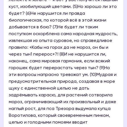
лелейте и хольте — и вот у вас получится пышный
куст, изобилующий цветами. (5)Но хорошо ли это
будет? (6)Не нарушится ли правда
биологическая, по которой всё в этой жизни
добывается в бою? (7)Не будет ли таким
поступком оскорблена сама народная мудрость,
извлекшая из опыта суровое, но справедливое
правило: «Кабы на горох да не мороз, он бы и
через тын1 перерос»?! (8)И не нарушится ли,
наконец, сама мировая гармония, если всякий
горошек будет перерастать через тын? (9)Но
эти вопросы напрасно тревожат ум. (10)Мудрая и
предусмотрительная природа, создавая в море
щуку с единственной целью не дать
задрёмывать карасю, для растений сотворила
мороз, ограничивающий их произвольный и даже
наглый рост, для пса Трезора выдумала купца
Воротилова, который своевременным пинком,
цепью и голодными помоями вводит