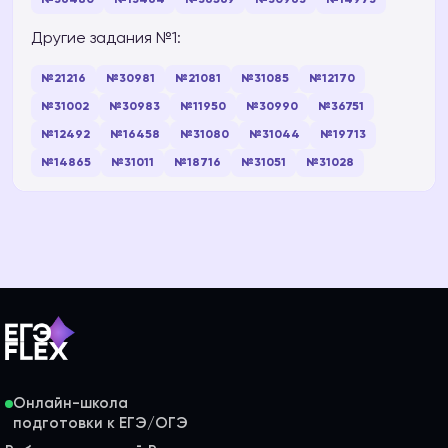
Другие задания №1:
№21216
№30981
№21081
№31085
№12170
№31002
№30983
№11950
№30990
№36751
№12492
№16458
№31080
№31044
№19713
№14865
№31011
№18716
№31051
№31028
Онлайн-школа