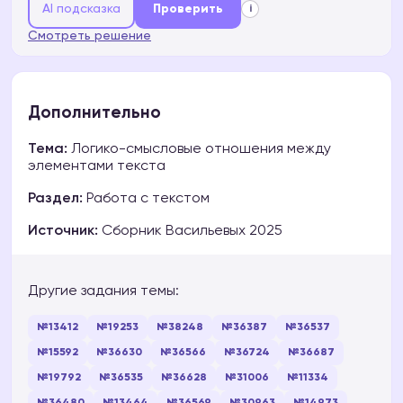
AI подсказка
Проверить
i
Смотреть решение
Дополнительно
Тема:
Логико-смысловые отношения между
элементами текста
Раздел:
Работа с текстом
Источник:
Сборник Васильевых 2025
Другие задания темы:
№13412
№19253
№38248
№36387
№36537
№15592
№36630
№36566
№36724
№36687
№19792
№36535
№36628
№31006
№11334
№36480
№13464
№36569
№30963
№14973