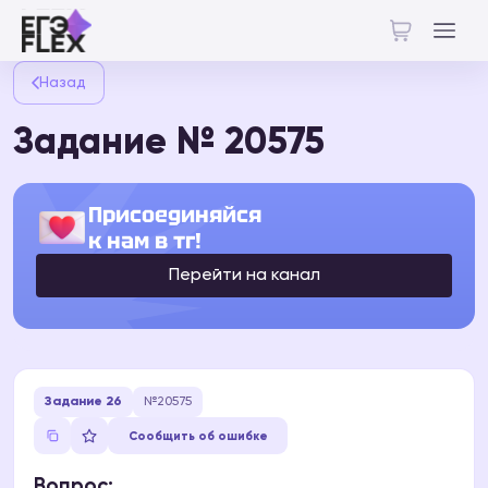
Назад
Задание № 20575
Присоединяйся
к нам в тг!
Перейти на канал
Задание 26
№20575
Сообщить об ошибке
Вопрос: