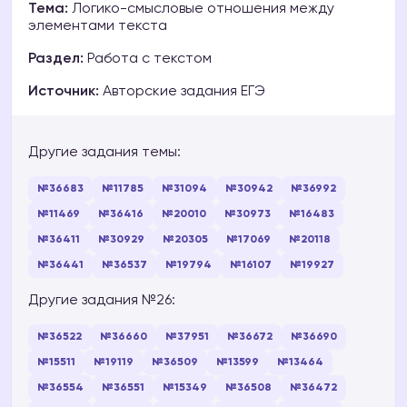
Тема:
Логико-смысловые отношения между
элементами текста
Раздел:
Работа с текстом
Источник:
Авторские задания ЕГЭ
Другие задания темы:
№36683
№11785
№31094
№30942
№36992
№11469
№36416
№20010
№30973
№16483
№36411
№30929
№20305
№17069
№20118
№36441
№36537
№19794
№16107
№19927
Другие задания №26:
№36522
№36660
№37951
№36672
№36690
№15511
№19119
№36509
№13599
№13464
№36554
№36551
№15349
№36508
№36472