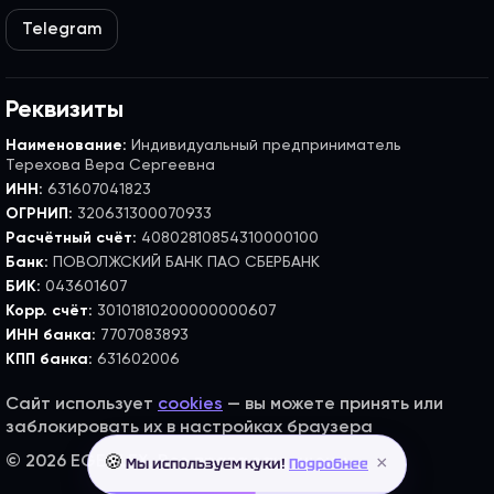
Telegram
Реквизиты
Наименование:
Индивидуальный предприниматель
Терехова Вера Сергеевна
ИНН:
631607041823
ОГРНИП:
320631300070933
Расчётный счёт:
40802810854310000100
Банк:
ПОВОЛЖСКИЙ БАНК ПАО СБЕРБАНК
БИК:
043601607
Корр. счёт:
30101810200000000607
ИНН банка:
7707083893
КПП банка:
631602006
Сайт использует
cookies
— вы можете принять или
заблокировать их в настройках браузера
×
© 2026 EGE FLEX. Все права защищены.
🍪
Мы используем куки!
Подробнее