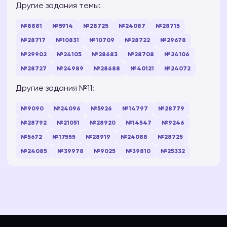
Другие задания темы:
№8881
№5914
№28725
№24087
№28715
№28717
№10831
№10709
№28722
№29678
№29902
№24105
№28683
№28708
№24106
№28727
№24989
№28688
№40121
№24072
Другие задания №11:
№9090
№24096
№5926
№14797
№28779
№28792
№21051
№28920
№14547
№9246
№5672
№17555
№28919
№24088
№28725
№24085
№39978
№9025
№39810
№25332