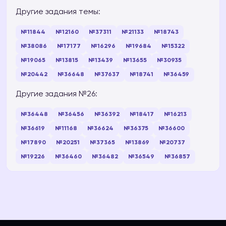
Другие задания темы:
№11844
№12160
№37311
№21133
№18743
№38086
№17177
№16296
№19684
№15322
№19065
№13815
№13439
№13655
№30935
№20442
№36648
№37637
№18741
№36459
Другие задания №26:
№36448
№36456
№36392
№18417
№16213
№36619
№11168
№36624
№36375
№36600
№17890
№20251
№37365
№13869
№20737
№19226
№36460
№36482
№36549
№36857