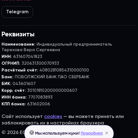
Telegram
Реквизиты
Наименование:
Индивидуальный предприниматель
Терехова Вера Сергеевна
ИНН:
631607041823
ОГРНИП:
320631300070933
Расчётный счёт:
40802810854310000100
Банк:
ПОВОЛЖСКИЙ БАНК ПАО СБЕРБАНК
БИК:
043601607
Корр. счёт:
30101810200000000607
ИНН банка:
7707083893
КПП банка:
631602006
Сайт использует
cookies
— вы можете принять или
заблокировать их в настройках браузера
×
© 2026 EGE FLEX. Все права защищены.
🍪
Мы используем куки!
Подробнее