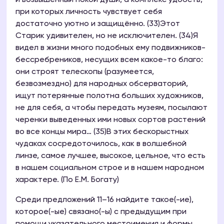
и возвышенный покой души, а комплекс удобств,
при которых личность чувствует себя
достаточно уютно и защищённо. (33)Этот
Старик удивителен, но не исключителен. (34)Я
видел в жизни много подобных ему подвижников-
бессребреников, несущих всем какое-то благо:
они строят телескопы (разумеется,
безвозмездно) для народных обсерваторий,
ищут потерянные полотна больших художников,
не для себя, а чтобы передать музеям, посылают
черенки выведенных ими новых сортов растений
во все концы мира… (35)В этих бескорыстных
чудаках сосредоточилось, как в волшебной
линзе, самое лучшее, высокое, цельное, что есть
в нашем социальном строе и в нашем народном
характере. (По Е.М. Богату)
Среди предложений 11–16 найдите такое(-ие),
которое(-ые) связано(-ы) с предыдущим при