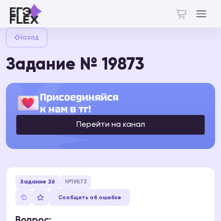
Назад
Задание № 19873
Присоединяйся
к нам в тг!
Перейти на канал
Задание 26
№19873
Сообщить об ошибке
Вопрос: