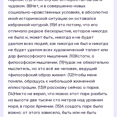
нормой. (7)В этом случае он перестал бы быть
чудаком. (8)Нет, и в совершенно новых
социально-нравственных условиях, в абсолютно
иной исторической ситуации он оставался
избранной натурой. (9)И это потому, что его
отличало редкое бескорыстие, которое никогда
не было и, может быть, никогда и не будет
уделом всех людей, как никогда не был и никогда
не будет уделом всех художнический талант или
дар философского мышления. (10)Кстати, о
философском мышлении. (11)Чудак не обязательно
мыслитель, но это всё же человек, ведущий
«философский образ жизни». (12)Чтобы меня
поняли, обращусь к небольшой жизненной
иллюстрации. (13)Я расскажу сейчас о парке.
(14)Никто не верил, что можно этот парк разбить
на высоте две тысячи сто метров над уровнем
моря, в горах Армении. (15)А создать парк было
важно: от этого зависело, быть или не быть