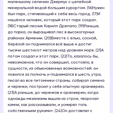
маленькому селению Джермук с целебной
минеральной водой большим курортом. (16)Нужен
был парк, стягивающий к себе весь город. (17)И
нашёлся человек, который этот парк создал.
(18)Старый лесник Кирилл Дрепало. (19)Раньше,
до парка, он выращивал лес в высокогорных
районах Армении. (20)Вместе с елью, сосной,
берёзой он поднимался всё выше и достиг
тысячи шестисот метров над уровнем моря. (21)А
потом создал и этот парк. (22)То, казалось бы,
невозможное, что он совершил, состояло, в
сущности, из обыкновенных возможностей: он
ложился за полночь и поднимался в шесть утра,
писал во все питомники страны, собирал семена
и черенки, построил у себя опытную оранжерею.
(23)А раньше, до черенков и оранжереи, когда
однажды механизмы вышли из строя, «ворочал
камни, как рассказывали, и усмирял топь
собственными руками». (24)Он доставлял с